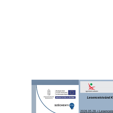
Lesenceistvánd K
2026.05.28.-i Lesencei