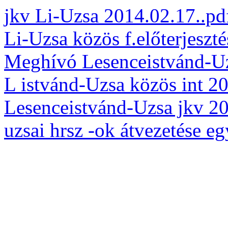
jkv Li-Uzsa 2014.02.17..pd
Li-Uzsa közös f.előterjeszté
Meghívó Lesenceistvánd-Uz
L istvánd-Uzsa közös int 20
Lesenceistvánd-Uzsa jkv 2
uzsai hrsz -ok átvezetése eg