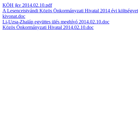
KÖH jkv 2014.02.10.pdf
A Lesenceistvándi Közös Önkormányzati Hivatal 2014 évi költségvet
kivonat.doc
Li-Uzsa-Zhaláp együttes ülés meghívó 2014.02.10.doc
Közös Önkormányzati Hivatal 2014.02.10.doc