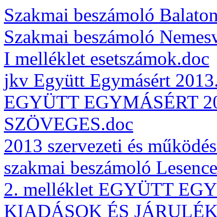
Szakmai beszámoló Balaton
Szakmai beszámoló Nemesv
I melléklet esetszámok.doc
jkv Együtt Egymásért 2013
EGYÜTT EGYMÁSÉRT 20
SZÖVEGES.doc
2013 szervezeti és működés
szakmai beszámoló Lesence
2. melléklet EGYÜTT E
KIADÁSOK ÉS JÁRULÉK