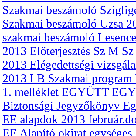
Szakmai beszámoló Sziglig
Szakmai beszámoló Uzsa 2
szakmai beszámoló Lesence
2013 Előterjesztés Sz M Sz 
2013 Elégedettségi vizsgála
2013 LB Szakmai program 
1. melléklet EGYÜTT E
Biztonsági Jegyzőkönyv Eg
EE alapdok 2013 február.d
EE Alapító okirat egységes