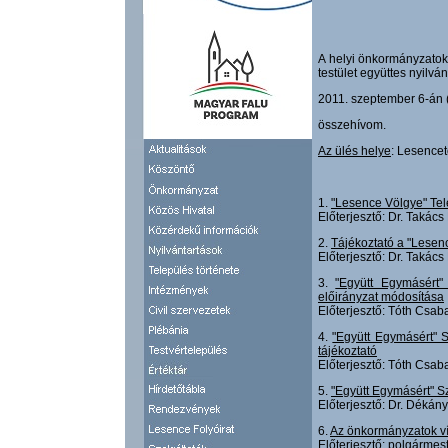
A helyi önkormányzatokr
testület együttes nyilvá
2011. szeptember 6-án 
összehívom.
Az ülés helye
: Lesence
1.
"Lesence Völgye" Tel
Előterjesztő: Dr. Takác
2.
Tájékoztató a "Lesen
Előterjesztő: Dr. Takác
3.
"Együtt Egymásért" 
előirányzat módosítása
Előterjesztő: Tóth Csab
4.
"Együtt Egymásért" S
tájékoztató
Előterjesztő: Tóth Csab
5.
"Együtt Egymásért" Sz
Előterjesztő: Dr. Déká
6.
Az önkormányzatok ví
Előterjesztő: polgármes